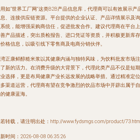
用如“世界工厂网”这类B2B产品信息库，代理商可以有效展示产
信息、连接供应链资源。平台提供的企业认证、产品详情展示及
盘系统，能增强采购商信任，促进批发合作。建议代理商在平台
完善产品描述，突出质检报告、进口凭证等资质，并积极更新库
与价格信息，以吸引线下零售商及电商分销伙伴。
台湾正康鲜醇糙米浆以其健康内涵与独特风味，为饮料批发市场
入了新的活力。在消费升级的大背景下，代理此类产品不仅是短
商业选择，更是布局健康产业长远发展的战略举措。通过精准定
与多渠道运营，代理商有望在竞争激烈的饮品市场中开辟出属于
己的健康蓝海。
若转载，请注明出处：http://www.fydsmgs.com/product/73.htm
新时间：2026-08-08 06:35:26