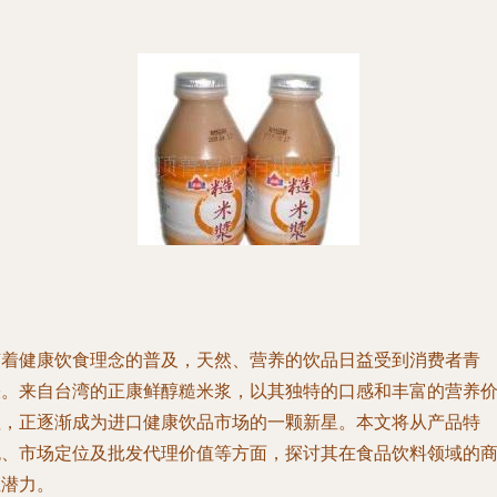
随着健康饮食理念的普及，天然、营养的饮品日益受到消费者青
睐。来自台湾的正康鲜醇糙米浆，以其独特的口感和丰富的营养
值，正逐渐成为进口健康饮品市场的一颗新星。本文将从产品特
色、市场定位及批发代理价值等方面，探讨其在食品饮料领域的
业潜力。