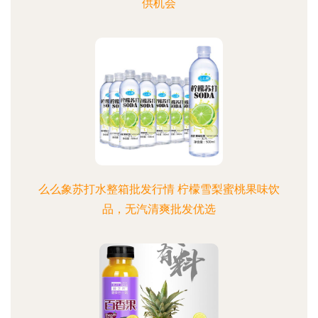
供机会
么么象苏打水整箱批发行情 柠檬雪梨蜜桃果味饮
品，无汽清爽批发优选