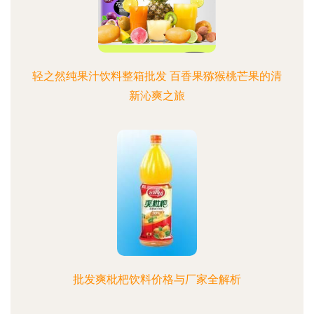
轻之然纯果汁饮料整箱批发 百香果猕猴桃芒果的清
新沁爽之旅
批发爽枇杷饮料价格与厂家全解析