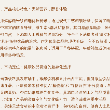
一、产品核心特色：天然营养，醇香体验
正康鲜醇糙米浆精选优质糙米，通过现代工艺精细研磨，保留了
米中丰富的膳食纤维、维生素B群及矿物质。其口感醇厚顺滑，米
浓郁自然，不添加人工香精与过量糖分，符合当下消费者对“清洁
签”和轻负担饮品的追求。作为传统饮品的现代升级，它不仅解渴
更能提供持久的能量与饱腹感，适用于早餐搭配、午后补给或休
饮用等多种场景。
二、市场定位：健康饮品赛道的差异化选择
在当前饮料批发市场中，碳酸饮料和果汁虽占主流，但健康型饮
速显著。正康糙米浆精准切入“植物基”和“谷物营养”细分赛道，
常见的豆奶、杏仁奶形成差异化竞争。其源自台湾的工艺与品质
书，增加了产品的溢价空间与文化吸引力，适合瞄准注重生活品
质、关注天然食材的中高端消费群体，包括都市白领、健身人士