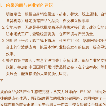
四、 给采购商与创业者的建议
明确定位
：根据自身销售渠道（超市、餐饮、线上店铺、自
售货机等）确定所需产品的品类、档次和采购频率。
实地考察
：无论是寻找批发商还是直接对接厂家，建议实地
访市场或工厂，查验经营资质、仓库环境与产品质量。
利用线上平台
：除了线下市场，可关注1688、慧聪网等B2B
台上的宁波供应商，以及本地行业协会发布的信息，提高寻
效率。
关注政策与展会
：留意宁波市关于商贸流通、食品产业的支
政策。参加如中国国际日用消费品博览会（在宁波举办）等
关展会，能直接接触大量优质供应商。
##
宁波的食品饮料产业生态链完整，从实力雄厚的生产厂家，到高
敏捷的供应链体系，再到深度覆盖的批发分销网络，共同构建了
个充满商机的巨大市场。对于业界人士而言，深入理解这个链条