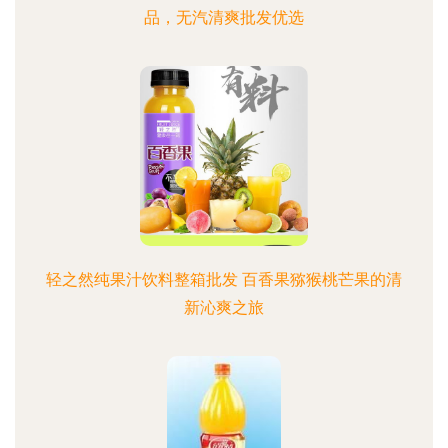
品，无汽清爽批发优选
轻之然纯果汁饮料整箱批发 百香果猕猴桃芒果的清
新沁爽之旅