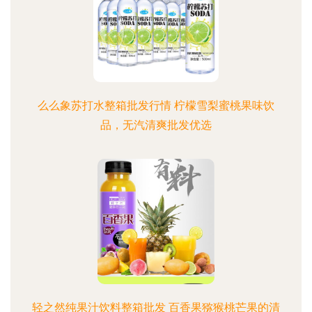
么么象苏打水整箱批发行情 柠檬雪梨蜜桃果味饮
品，无汽清爽批发优选
轻之然纯果汁饮料整箱批发 百香果猕猴桃芒果的清