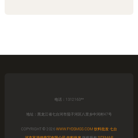
电话：1312163**
地址：黑龙江省七台河市茄子河区八里乡中河村47号
COPYRIGHT © 2026
WWW.FYDSMGS.COM
饮料批发
七台
河市富源德商贸有限公司
饮料批发
版权所有
SITEMAP